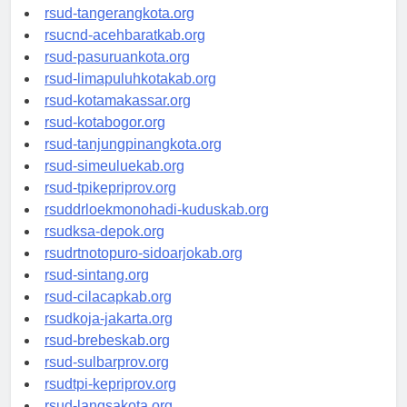
rsud-tangerangkota.org
rsucnd-acehbaratkab.org
rsud-pasuruankota.org
rsud-limapuluhkotakab.org
rsud-kotamakassar.org
rsud-kotabogor.org
rsud-tanjungpinangkota.org
rsud-simeuluekab.org
rsud-tpikepriprov.org
rsuddrloekmonohadi-kuduskab.org
rsudksa-depok.org
rsudrtnotopuro-sidoarjokab.org
rsud-sintang.org
rsud-cilacapkab.org
rsudkoja-jakarta.org
rsud-brebeskab.org
rsud-sulbarprov.org
rsudtpi-kepriprov.org
rsud-langsakota.org