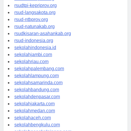
rsudtpi-kepriprov.org
rsud-langsakota.org
rsud-ntbprov.org
rsud-natunakab.org
rsudkisaran-asahankab.org
rsud-indonesia.org
sekolahindonesia.id
sekolahjambi.com
sekolahriau.com
sekolahpalembang.com
sekolahlampung.com
sekolahsamarinda.com
sekolahbandung.com
sekolahdenpasar.com
sekolahjakarta.com
sekolahmedan.com
sekolahaceh.com
sekolahbengkulu.com