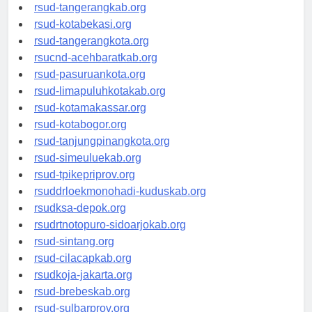
rsud-tangerangkab.org
rsud-kotabekasi.org
rsud-tangerangkota.org
rsucnd-acehbaratkab.org
rsud-pasuruankota.org
rsud-limapuluhkotakab.org
rsud-kotamakassar.org
rsud-kotabogor.org
rsud-tanjungpinangkota.org
rsud-simeuluekab.org
rsud-tpikepriprov.org
rsuddrloekmonohadi-kuduskab.org
rsudksa-depok.org
rsudrtnotopuro-sidoarjokab.org
rsud-sintang.org
rsud-cilacapkab.org
rsudkoja-jakarta.org
rsud-brebeskab.org
rsud-sulbarprov.org