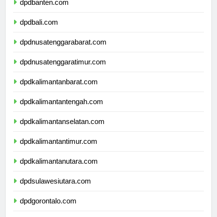
dpdbanten.com
dpdbali.com
dpdnusatenggarabarat.com
dpdnusatenggaratimur.com
dpdkalimantanbarat.com
dpdkalimantantengah.com
dpdkalimantanselatan.com
dpdkalimantantimur.com
dpdkalimantanutara.com
dpdsulawesiutara.com
dpdgorontalo.com