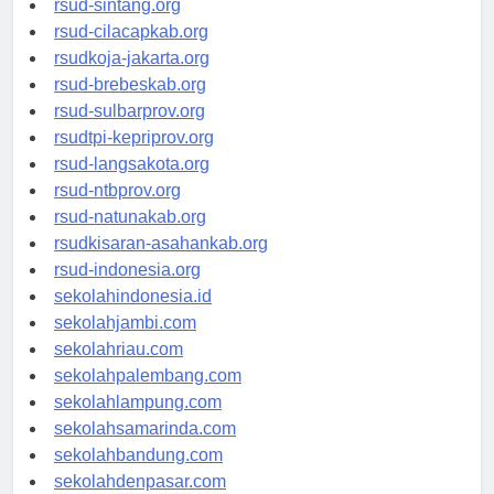
rsud-sintang.org
rsud-cilacapkab.org
rsudkoja-jakarta.org
rsud-brebeskab.org
rsud-sulbarprov.org
rsudtpi-kepriprov.org
rsud-langsakota.org
rsud-ntbprov.org
rsud-natunakab.org
rsudkisaran-asahankab.org
rsud-indonesia.org
sekolahindonesia.id
sekolahjambi.com
sekolahriau.com
sekolahpalembang.com
sekolahlampung.com
sekolahsamarinda.com
sekolahbandung.com
sekolahdenpasar.com