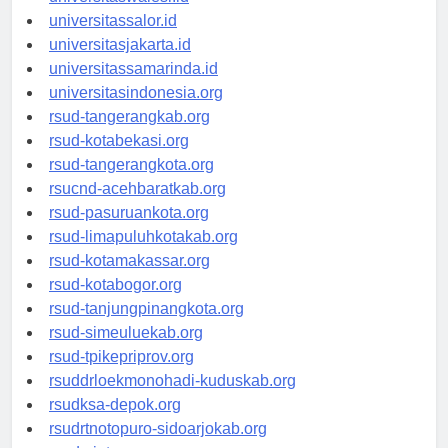
universitassalor.id
universitasjakarta.id
universitassamarinda.id
universitasindonesia.org
rsud-tangerangkab.org
rsud-kotabekasi.org
rsud-tangerangkota.org
rsucnd-acehbaratkab.org
rsud-pasuruankota.org
rsud-limapuluhkotakab.org
rsud-kotamakassar.org
rsud-kotabogor.org
rsud-tanjungpinangkota.org
rsud-simeuluekab.org
rsud-tpikepriprov.org
rsuddrloekmonohadi-kuduskab.org
rsudksa-depok.org
rsudrtnotopuro-sidoarjokab.org