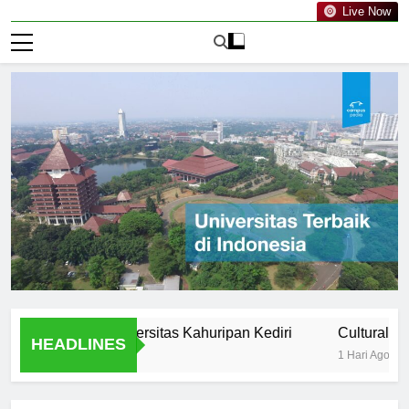
Live Now
lution of Universitas Kahuripan Kediri
Cultural and Extra
HEADLINES
1 Hari Ago