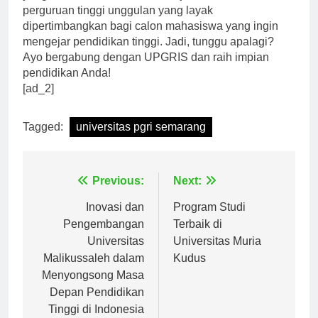
yang berkualitas, UPGRIS menjadi salah satu
perguruan tinggi unggulan yang layak
dipertimbangkan bagi calon mahasiswa yang ingin
mengejar pendidikan tinggi. Jadi, tunggu apalagi?
Ayo bergabung dengan UPGRIS dan raih impian
pendidikan Anda!
[ad_2]
Tagged:
universitas pgri semarang
Navigasi
Previous:
Next:
pos
Inovasi dan
Program Studi
Pengembangan
Terbaik di
Universitas
Universitas Muria
Malikussaleh dalam
Kudus
Menyongsong Masa
Depan Pendidikan