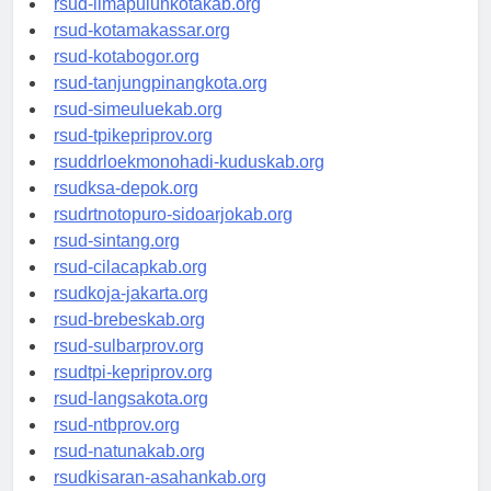
rsud-limapuluhkotakab.org
rsud-kotamakassar.org
rsud-kotabogor.org
rsud-tanjungpinangkota.org
rsud-simeuluekab.org
rsud-tpikepriprov.org
rsuddrloekmonohadi-kuduskab.org
rsudksa-depok.org
rsudrtnotopuro-sidoarjokab.org
rsud-sintang.org
rsud-cilacapkab.org
rsudkoja-jakarta.org
rsud-brebeskab.org
rsud-sulbarprov.org
rsudtpi-kepriprov.org
rsud-langsakota.org
rsud-ntbprov.org
rsud-natunakab.org