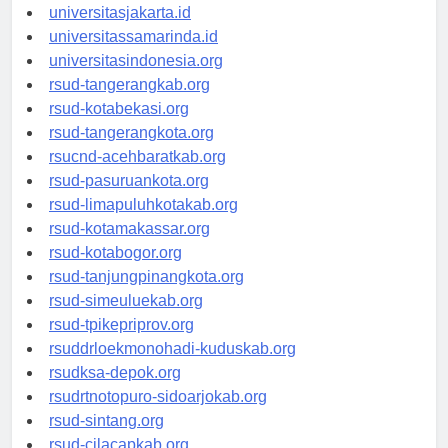
universitassalor.id
universitasjakarta.id
universitassamarinda.id
universitasindonesia.org
rsud-tangerangkab.org
rsud-kotabekasi.org
rsud-tangerangkota.org
rsucnd-acehbaratkab.org
rsud-pasuruankota.org
rsud-limapuluhkotakab.org
rsud-kotamakassar.org
rsud-kotabogor.org
rsud-tanjungpinangkota.org
rsud-simeuluekab.org
rsud-tpikepriprov.org
rsuddrloekmonohadi-kuduskab.org
rsudksa-depok.org
rsudrtnotopuro-sidoarjokab.org
rsud-sintang.org