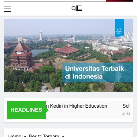
Live Now
itas Kahuripan Kediri in Higher Education
Scholarships 
HEADLINES
2 Hari Ago