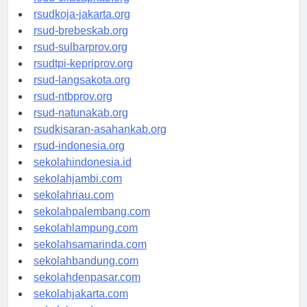
rsud-cilacapkab.org
rsudkoja-jakarta.org
rsud-brebeskab.org
rsud-sulbarprov.org
rsudtpi-kepriprov.org
rsud-langsakota.org
rsud-ntbprov.org
rsud-natunakab.org
rsudkisaran-asahankab.org
rsud-indonesia.org
sekolahindonesia.id
sekolahjambi.com
sekolahriau.com
sekolahpalembang.com
sekolahlampung.com
sekolahsamarinda.com
sekolahbandung.com
sekolahdenpasar.com
sekolahjakarta.com